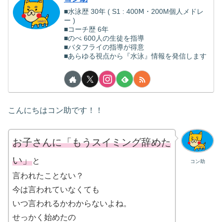
■水泳歴 30年 ( S1 : 400Ⅿ・200M個人メドレ
ー )
■コーチ歴 6年
■のべ 600人の生徒を指導
■バタフライの指導が得意
■あらゆる視点から『水泳』情報を発信します
こんにちはコン助です！！
お子さんに「もうスイミング辞めた
い」
と
コン助
言われたことない？
今は言われていなくても
いつ言われるかわからないよね。
せっかく始めたの