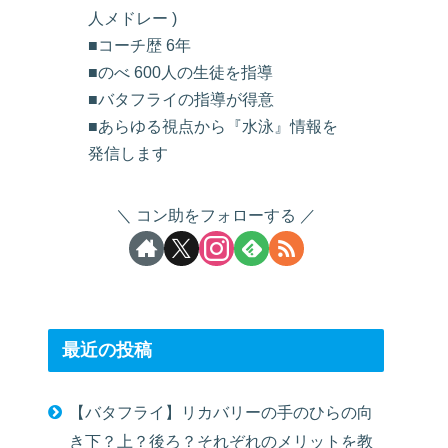
人メドレー )
■コーチ歴 6年
■のべ 600人の生徒を指導
■バタフライの指導が得意
■あらゆる視点から『水泳』情報を
発信します
コン助をフォローする
最近の投稿
【バタフライ】リカバリーの手のひらの向
き下？上？後ろ？それぞれのメリットを教