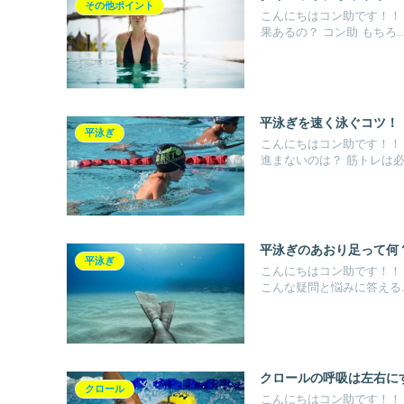
その他ポイント
こんにちはコン助です！！
果あるの？ コン助 もちろ..
平泳ぎを速く泳ぐコツ！
平泳ぎ
こんにちはコン助です！！
進まないのは？ 筋トレは必.
平泳ぎのあおり足って何？
平泳ぎ
こんにちはコン助です！！ 
こんな疑問と悩みに答える..
クロールの呼吸は左右に
クロール
こんにちはコン助です！！ 