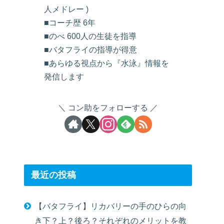
人メドレー )
■コーチ歴 6年
■のべ 600人の生徒を指導
■バタフライの指導が得意
■あらゆる視点から『水泳』情報を
発信します
コン助をフォローする
最近の投稿
【バタフライ】リカバリーの手のひらの向
き下？上？後ろ？それぞれのメリットを教