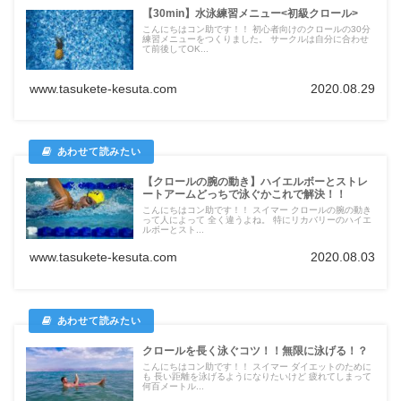
【30min】水泳練習メニュー<初級クロール>
こんにちはコン助です！！ 初心者向けのクロールの30分
練習メニューをつくりました。 サークルは自分に合わせ
て前後してOK...
www.tasukete-kesuta.com
2020.08.29
【クロールの腕の動き】ハイエルボーとストレ
ートアームどっちで泳ぐかこれで解決！！
こんにちはコン助です！！ スイマー クロールの腕の動き
って人によって 全く違うよね。 特にリカバリーのハイエ
ルボーとスト...
www.tasukete-kesuta.com
2020.08.03
クロールを長く泳ぐコツ！！無限に泳げる！？
こんにちはコン助です！！ スイマー ダイエットのために
も 長い距離を泳げるようになりたいけど 疲れてしまって
何百メートル...