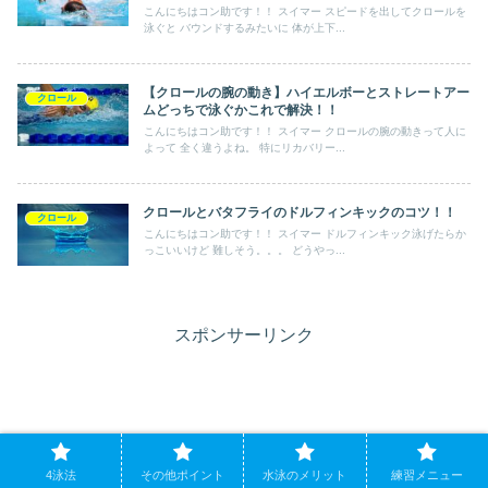
こんにちはコン助です！！ スイマー スピードを出してクロールを
泳ぐと バウンドするみたいに 体が上下...
【クロールの腕の動き】ハイエルボーとストレートアー
クロール
ムどっちで泳ぐかこれで解決！！
こんにちはコン助です！！ スイマー クロールの腕の動きって人に
よって 全く違うよね。 特にリカバリー...
クロールとバタフライのドルフィンキックのコツ！！
クロール
こんにちはコン助です！！ スイマー ドルフィンキック泳げたらか
っこいいけど 難しそう。。。 どうやっ...
スポンサーリンク
4泳法
その他ポイント
水泳のメリット
練習メニュー