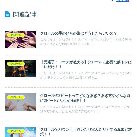
関連記事
クロールの手のひらの形はどうしたらいいの？
クロール
こんにちはコン助です！！ スイマー そういえばクロール泳ぐ時 手
のひらはどんな形がいいの？ コン助 ...
【元選手・コーチが教える】クロールに必要な筋トレは
クロール
コレだけ！！
こんにちはコン助です！！ スイマー クロールのレベルを上げるた
めに 筋トレしようと思うんだけど 何を...
クロールの2ビートってどんな泳ぎ？泳ぎ方やどんな時
クロール
に2ビートがいいか解説！！
こんにちはコン助です！！ スイマー クロールに2ビートっていう
泳ぎ方があるけど どんな泳ぎ方なの？？...
クロールでバウンド（浮いたり沈んだり）する原因と対
クロール
策！！