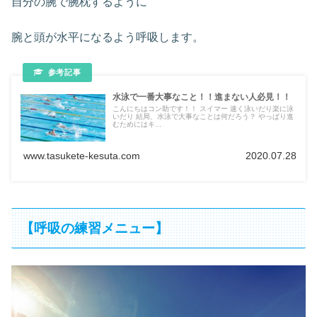
自分の腕で腕枕するように
腕と頭が水平になるよう呼吸します。
水泳で一番大事なこと！！進まない人必見！！
こんにちはコン助です！！ スイマー 速く泳いだり楽に泳
いだり 結局、水泳で大事なことは何だろう？ やっぱり進
むためにはキ...
www.tasukete-kesuta.com
2020.07.28
【呼吸の練習メニュー】