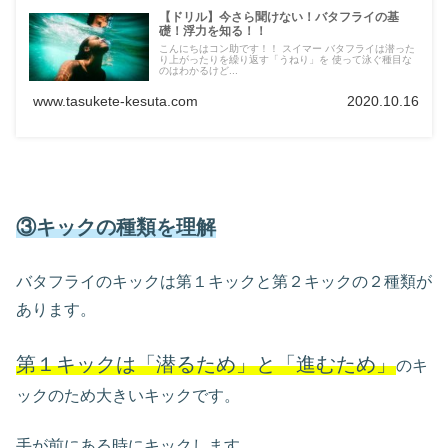
【ドリル】今さら聞けない！バタフライの基
礎！浮力を知る！！
こんにちはコン助です！！ スイマー バタフライは潜った
り上がったりを繰り返す「うねり」を 使って泳ぐ種目な
のはわかるけど...
www.tasukete-kesuta.com
2020.10.16
③キックの種類を理解
バタフライのキックは第１キックと第２キックの２種類が
あります。
第１キックは「潜るため」と「進むため」
のキ
ックのため大きいキックです。
手が前にある時にキックします。