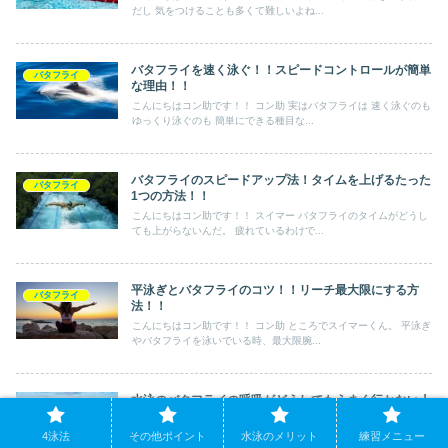
だし 気をつけることも多くて難しいよね...
バタフライを速く泳ぐ！！スピードコントロールが簡単
バタフライ
な理由！！
こんにちはコン助です！！ コン助 実はバタフライは 速く泳ぐのも
ゆっくり泳ぐのも 簡単にできる種目な...
バタフライのスピードアップ法！タイムを上げるたった
バタフライ
1つの方法！！
こんにちはコン助です！！ スイマー バタフライのタイムがどうし
ても上がらないんだ。 疲れているわけで...
平泳ぎとバタフライのコツ！！リーチ最大限にする方
バタフライ
法！！
こんにちはコン助です！！ コン助 ところでスイマーくん。 平泳ぎ
やバタフライを泳いでいる時、最大限腕...
水泳のバタフライの呼吸がどうしてもうまく行かない人
バタフライ
への最終手段！！
4泳法
その他ポイント
水泳のメリット
練習メニュー
こんにちはコン助です！！ スイマー バタフライの呼吸がうまくで