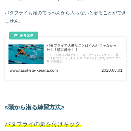
バタフライも頭のてっぺんから入らないと潜ることができ
ません。
バタフライで大事なことはうねりじゃなかっ
た！？頭に針を！！
こんにちはコン助です！！ スイマー バタフライって難し
い泳ぎだけど どうしたら楽に泳げるようになるの？ コン
助 水泳初心...
www.tasukete-kesuta.com
2020.08.01
<頭から潜る練習方法>
バタフライの気を付けキック