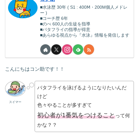
■水泳歴 30年 ( S1 : 400Ⅿ・200M個人メドレ
ー )
■コーチ歴 6年
■のべ 600人の生徒を指導
■バタフライの指導が得意
■あらゆる視点から『水泳』情報を発信します
こんにちはコン助です！！
バタフライを泳げるようになりたいんだ
けど
スイマー
色々やることが多すぎて
初心者が1番気をつけること
って何
かな？？