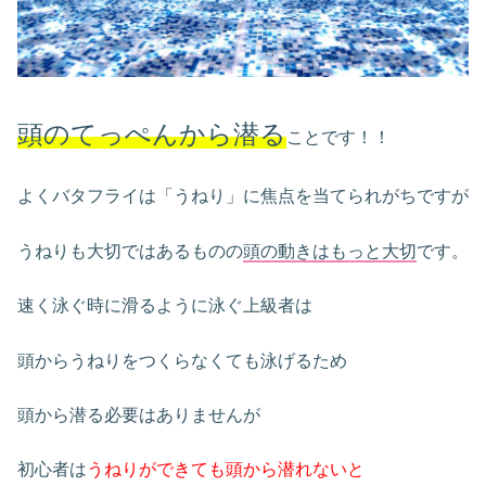
頭のてっぺんから潜る
ことです！！
よくバタフライは「うねり」に焦点を当てられがちですが
うねりも大切ではあるものの
頭の動きはもっと大切
です。
速く泳ぐ時に滑るように泳ぐ上級者は
頭からうねりをつくらなくても泳げるため
頭から潜る必要はありませんが
初心者は
うねりができても頭から潜れないと