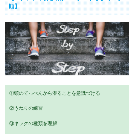
順】
①頭のてっぺんから潜ることを意識づける
②うねりの練習
③キックの種類を理解