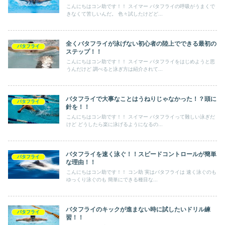
こんにちはコン助です！！ スイマー バタフライの呼吸がうまくで
きなくて苦しいんだ。 色々試したけどど...
全くバタフライが泳げない初心者の陸上でできる最初の
バタフライ
ステップ！！
こんにちはコン助です！！ スイマー バタフライをはじめようと思
うんだけど 調べると泳ぎ方は紹介されて...
バタフライで大事なことはうねりじゃなかった！？頭に
バタフライ
針を！！
こんにちはコン助です！！ スイマー バタフライって難しい泳ぎだ
けど どうしたら楽に泳げるようになるの...
バタフライを速く泳ぐ！！スピードコントロールが簡単
バタフライ
な理由！！
こんにちはコン助です！！ コン助 実はバタフライは 速く泳ぐのも
ゆっくり泳ぐのも 簡単にできる種目な...
バタフライのキックが進まない時に試したいドリル練
バタフライ
習！！