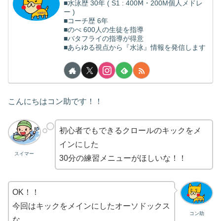
■水泳歴 30年 ( S1 : 400Ⅿ・200M個人メドレ
ー )
■コーチ歴 6年
■のべ 600人の生徒を指導
■バタフライの指導が得意
■あらゆる視点から『水泳』情報を発信します
こんにちはコン助です！！
初心者でもできるクロールのキックをメ
インにした
スイマー
30分の練習メニューがほしいな！！
OK！！
今回はキックをメインにしたオーソドックス
コン助
な