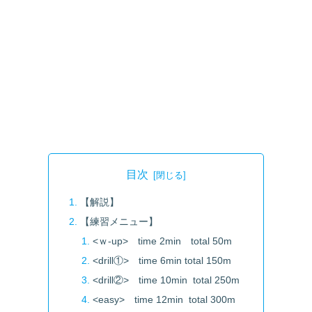
目次
【解説】
【練習メニュー】
<ｗ-up> time 2min total 50m
<drill①> time 6min total 150m
<drill②> time 10min total 250m
<easy> time 12min total 300m