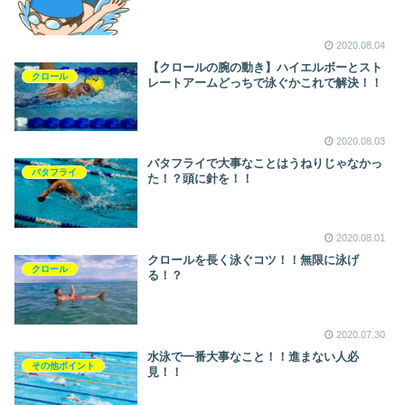
2020.08.04
【クロールの腕の動き】ハイエルボーとスト
クロール
レートアームどっちで泳ぐかこれで解決！！
2020.08.03
バタフライで大事なことはうねりじゃなかっ
バタフライ
た！？頭に針を！！
2020.08.01
クロールを長く泳ぐコツ！！無限に泳げ
クロール
る！？
2020.07.30
水泳で一番大事なこと！！進まない人必
その他ポイント
見！！