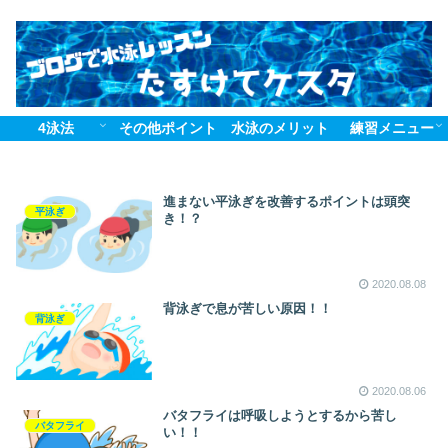
4泳法
その他ポイント
水泳のメリット
練習メニュー
進まない平泳ぎを改善するポイントは頭突
平泳ぎ
き！？
2020.08.08
背泳ぎで息が苦しい原因！！
背泳ぎ
2020.08.06
バタフライは呼吸しようとするから苦し
バタフライ
い！！