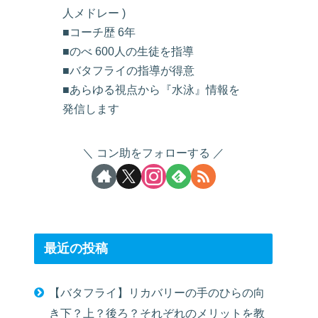
人メドレー )
■コーチ歴 6年
■のべ 600人の生徒を指導
■バタフライの指導が得意
■あらゆる視点から『水泳』情報を
発信します
コン助をフォローする
最近の投稿
【バタフライ】リカバリーの手のひらの向
き下？上？後ろ？それぞれのメリットを教