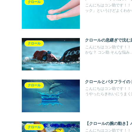
クロール
こんにちはコン助です！！
ック」というけどよくわから.
クロールの息継ぎで沈む
クロール
こんにちはコン助です！！
かな？ コン助 そんな悩み..
クロールとバタフライの
クロール
こんにちはコン助です！！ 
うやったらきれいにうまく泳.
【クロールの腕の動き】
クロール
こんにちはコン助です！！ 