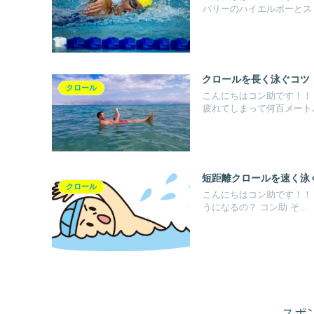
バリーのハイエルボーとスト.
クロールを長く泳ぐコツ
クロール
こんにちはコン助です！！
疲れてしまって何百メートル.
短距離クロールを速く泳
クロール
こんにちはコン助です！！ 
うになるの？ コン助 そ...
スポ