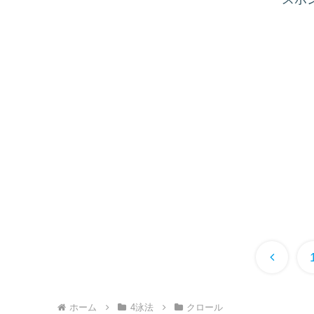
前
へ
ホーム
4泳法
クロール