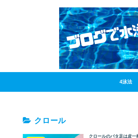
4泳法
クロール
クロールのバタ足は皮一